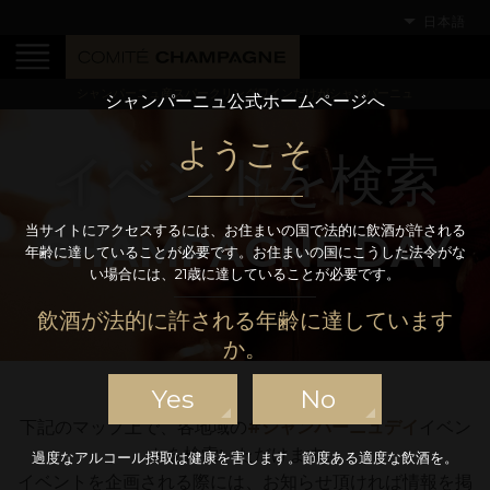
日本語
シャンパーニュ産スパークリングワインだけがシャンパーニュ
シャンパーニュ公式ホームページへ
ようこそ
イベントを検索
当サイトにアクセスするには、お住まいの国で法的に飲酒が許される
CHAMPAGNE DAY
年齢に達していることが必要です。お住まいの国にこうした法令がな
い場合には、21歳に達していることが必要です。
飲酒が法的に許される年齢に達しています
か。
Yes
No
下記のマップ上で、各地域の
#シャンパーニュデイ
イベン
トを検索いただけます。
過度なアルコール摂取は健康を害します。節度ある適度な飲酒を。
イベントを企画される際には、お知らせ頂ければ情報を掲