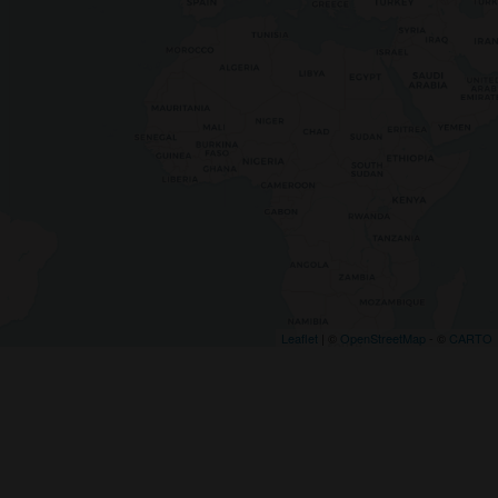
Leaflet
| ©
OpenStreetMap
- ©
CARTO