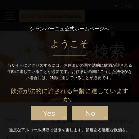
日本語
シャンパーニュ産スパークリングワインだけがシャンパーニュ
シャンパーニュ公式ホームページへ
ようこそ
イベントを検索
当サイトにアクセスするには、お住まいの国で法的に飲酒が許される
CHAMPAGNE DAY
年齢に達していることが必要です。お住まいの国にこうした法令がな
い場合には、21歳に達していることが必要です。
飲酒が法的に許される年齢に達しています
か。
Yes
No
下記のマップ上で、各地域の
#シャンパーニュデイ
イベン
トを検索いただけます。
過度なアルコール摂取は健康を害します。節度ある適度な飲酒を。
イベントを企画される際には、お知らせ頂ければ情報を掲