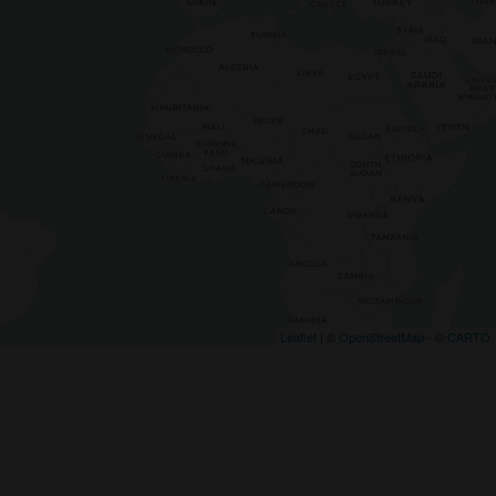
Leaflet
| ©
OpenStreetMap
- ©
CARTO