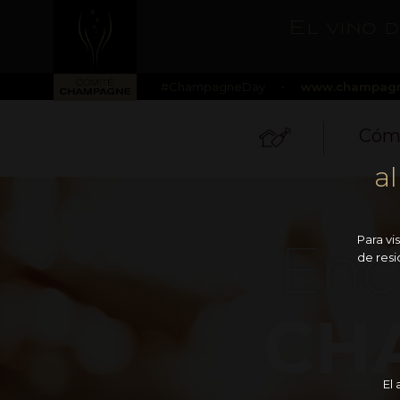
El vino 
#ChampagneDay
•
www.champagn
Cómo
a
Enc
Para vi
de resi
CH
El