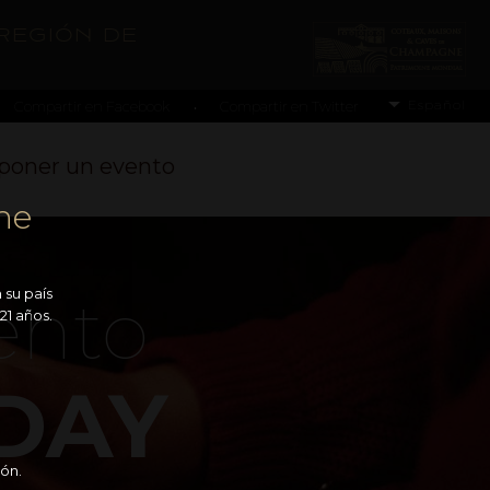
región de
Español
Compartir en Facebook
Compartir en Twitter
•
poner un evento
ne
ento
 su país
21 años.
DAY
ón.