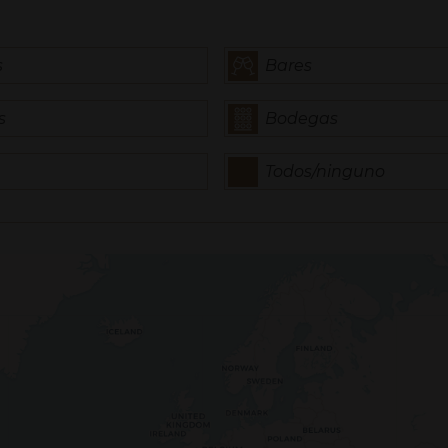
s
Bares
s
Bodegas
Todos/ninguno