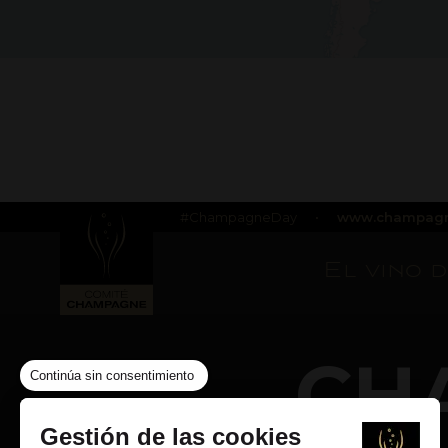
#ChampagneDay
•
www.champagn
El vino 
CH
Continúa sin consentimiento
Gestión de las cookies