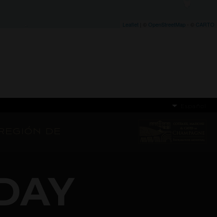
Leaflet
| ©
OpenStreetMap
- ©
CARTO
Español
región de
DAY