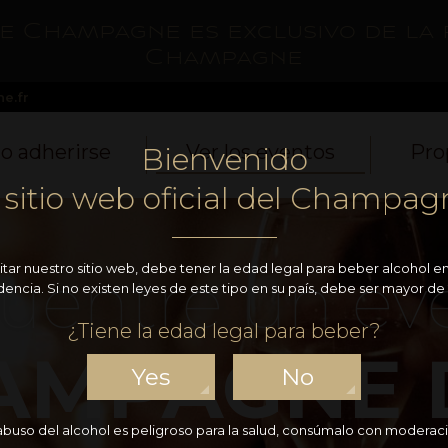
de Champagne es exclusivo de la 
Champagne
e.fr
 adherirse
Ver los eventos
Pro
Bienvenido
l sitio web oficial del Champag
uentre un ev
sitar nuestro sitio web, debe tener la edad legal para beber alcohol en
dencia. Si no existen leyes de este tipo en su país, debe ser mayor de 
¿Tiene la edad legal para beber?
AMPAGNE 
Yes
No
 abuso del alcohol es peligroso para la salud, consúmalo con moderaci