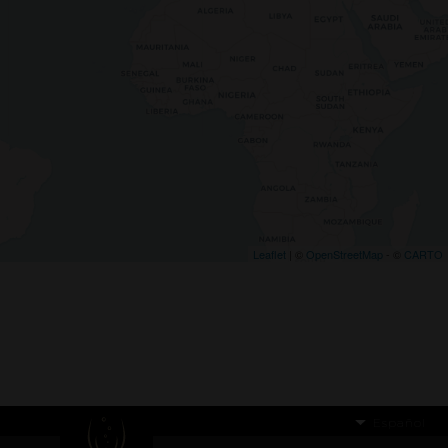
Leaflet
| ©
OpenStreetMap
- ©
CARTO
Español