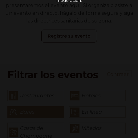
moderación.
presentaremos el evento aquí. Si organiza o asiste a
un evento en directo, hágalo de forma segura y siga
las directrices sanitarias de su zona.
Registre su evento
Filtrar los eventos
Contraer
Restaurantes
Hoteles
Bares
En línea
Casas de
Viñedos
Champagne