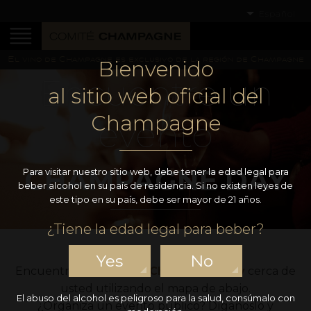
Español
El vino de Champagne es exclusivo de la región de Champagne
Bienvenido
Encuentre un
al sitio web oficial del
Champagne
evento
CHAMPAGNE DAY
Para visitar nuestro sitio web, debe tener la edad legal para
beber alcohol en su país de residencia. Si no existen leyes de
este tipo en su país, debe ser mayor de 21 años.
¿Tiene la edad legal para beber?
Yes
No
Encuentre un evento
#ChampagneDay
cerca de
usted utilizando el mapa de abajo.
El abuso del alcohol es peligroso para la salud, consúmalo con
¿Organiza un evento público? Díganoslo y