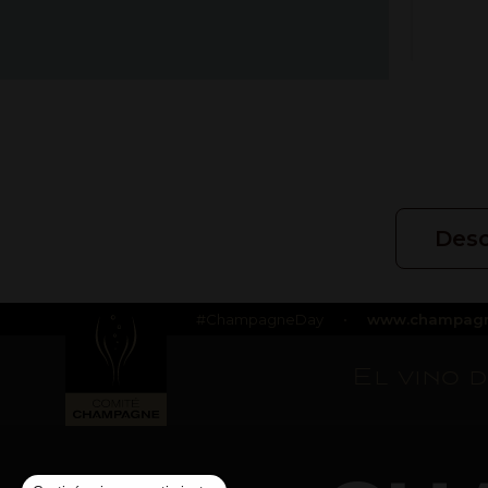
Desc
#ChampagneDay
•
www.champagn
El vino 