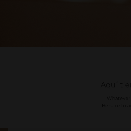
Aquí ti
Whatever y
Be sure to 