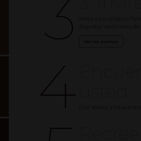
3
3. Invi
Invite a sus amigos y fa
degustar varios vinos de
Ver los eventos
4
Encuen
usted
Esté atento a los evento
Recree