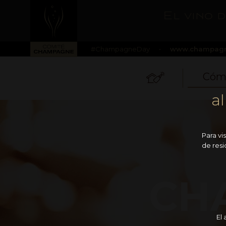
El vino 
#ChampagneDay
•
www.champagn
Cómo
a
Para vi
de resi
CH
El