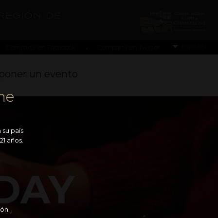
región de
Español
Compartir en Facebook
Compartir en Twitter
•
poner un evento
ne
 su país
21 años.
DAY
ón.