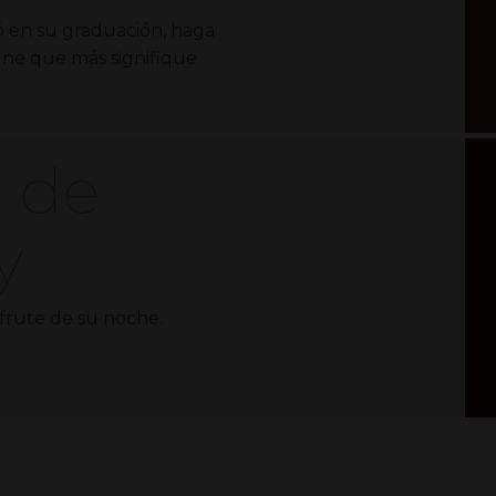
 en su graduación, haga
gne que más signifique
a de
y
sfrute de su noche.