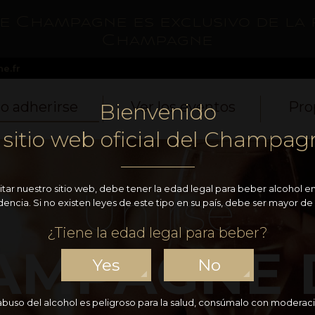
de Champagne es exclusivo de la 
Champagne
e.fr
 adherirse
Ver los eventos
Pro
Bienvenido
l sitio web oficial del Champag
sitar nuestro sitio web, debe tener la edad legal para beber alcohol en
Unirse
dencia. Si no existen leyes de este tipo en su país, debe ser mayor de 
¿Tiene la edad legal para beber?
AMPAGNE 
Yes
No
 abuso del alcohol es peligroso para la salud, consúmalo con moderaci