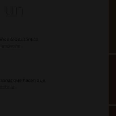
a un
d
ndo sea auténtico
Champagne
.
ersonas que hacen que
botella
.