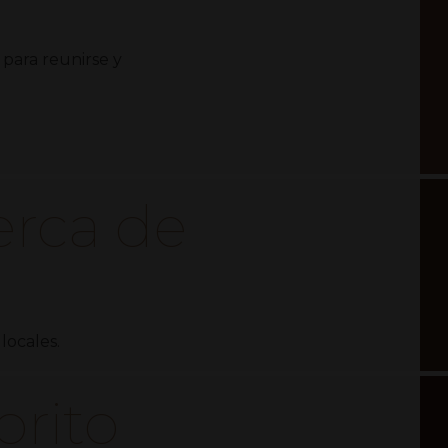
 para reunirse y
erca de
locales.
orito