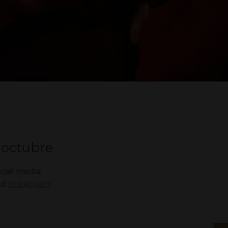
e octubre
cial media.
nd
Instagram
!