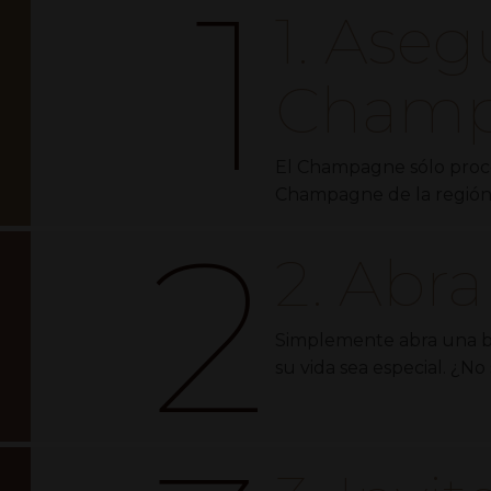
1
1. Ase
Champ
El Champagne sólo proc
Champagne de la región
2
2. Abra
Simplemente abra una b
su vida sea especial. ¿N