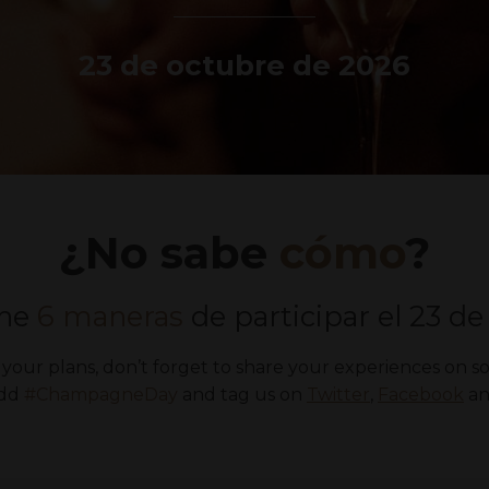
23 de octubre de 2026
¿No sabe
cómo
?
ene
6 maneras
de participar el 23 d
our plans, don’t forget to share your experiences on so
add
#ChampagneDay
and tag us on
Twitter
,
Facebook
a