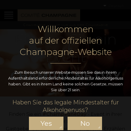
Deutsch
Champagne kommt nur aus der Champagne
Willkommen
Finden Sie ein
auf der offiziellen
Champagne-Website
Event
CHAMPAGNE DAY
Zum Besuch unserer Website müssen Sie das in ihrem
Aufenthaltsland erforderliche Mindestalter für Alkoholgenuss
haben. Gibt es in ihrem Land keine solchen Gesetze, müssen
Sie über 21 sein.
Haben Sie das legale Mindestalter für
Alkoholgenuss?
Finden Sie ein
#ChampagneDay
- Event in ihrer
Nähe auf der Karte unten.
Yes
No
Gastgeber bei einem öffentlichen Event? Erzählen