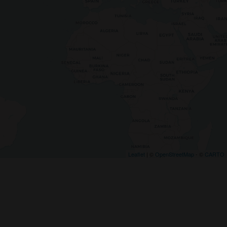
Leaflet
| ©
OpenStreetMap
- ©
CARTO