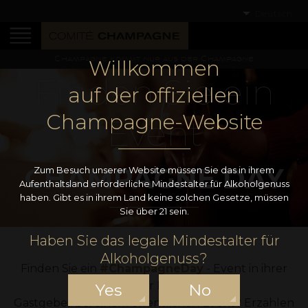
Deutsch
Champagne kommt nur aus der Champagne
Willkommen
Finden Sie ein
auf der offiziellen
Champagne-Website
Event
CHAMPAGNE DAY
Zum Besuch unserer Website müssen Sie das in ihrem
Aufenthaltsland erforderliche Mindestalter für Alkoholgenuss
haben. Gibt es in ihrem Land keine solchen Gesetze, müssen
Sie über 21 sein.
Haben Sie das legale Mindestalter für
Alkoholgenuss?
Finden Sie ein
#ChampagneDay
- Event in ihrer
Nähe auf der Karte unten.
Yes
No
Gastgeber bei einem öffentlichen Event? Erzählen