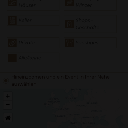
Häuser
Winzer
Keller
Shops -
Geschäfte
Private
Sonstiges
Alle/keine
Hineinzoomen und ein Event in Ihrer Nähe
auswählen
+
−