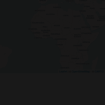
Leaflet
| ©
OpenStreetMap
- ©
CARTO