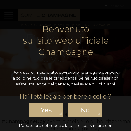
Italiano
Non è Champagne se non è della Champagne
Benvenuto
Proponi un
sul sito web ufficiale
Champagne
evento
CHAMPAGNE DAY
Per visitare il nostro sito, devi avere l'età legale per bere
alcolici nel tuo paese di residenza. Se nel tuo paese non
esiste una legge del genere, devi avere più di 21 anni.
Hai l'età legale per bere alcolici?
Yes
No
Se stai organizzando un evento
#ChampagneDay
event, diccelo e lo pubblicizzeremo
L'abuso di alcol nuoce alla salute, consumare con
sul sito dello Champagne Day.