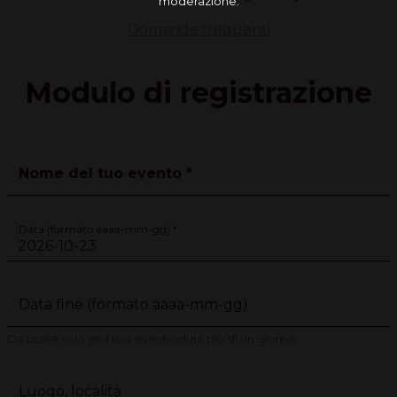
moderazione.
Domande frequenti
Modulo di registrazione
only for bees to fill/laisser remplir par les abeilles
Nome del tuo evento *
Data (formato aaaa-mm-gg) *
Data fine (formato aaaa-mm-gg)
Da usare solo se il tuo evento dura più di un giorno
Luogo, località